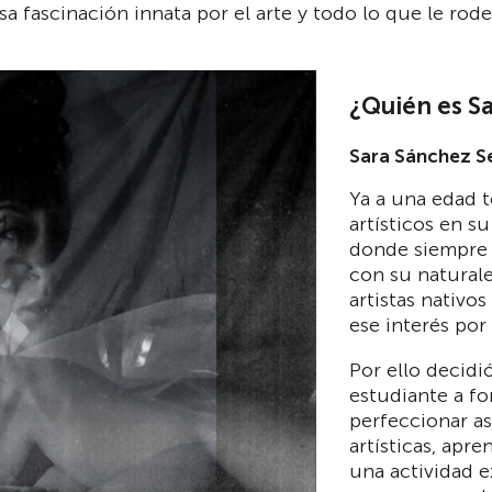
sa fascinación innata por el arte y todo lo que le rode
¿Quién es S
Sara Sánchez Se
Ya a una edad 
artísticos en s
donde siempre t
con su natural
artistas nativo
ese interés por 
Por ello decidi
estudiante a fo
perfeccionar as
artísticas, apr
una actividad e