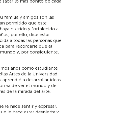
e sacar lo más bonito de cada
u familia y amigos son las
an permitido que este
haya nutrido y fortalecido a
años, por ello, dice estar
cida a todas las personas que
da para recordarle que el
mundo y, por consiguiente,
.
timos años como estudiante
llas Artes de la Universidad
 aprendió a desarrollar ideas
forma de ver el mundo y de
vés de la mirada del arte.
 le hace sentir y expresar.
que le hace estar despierta y