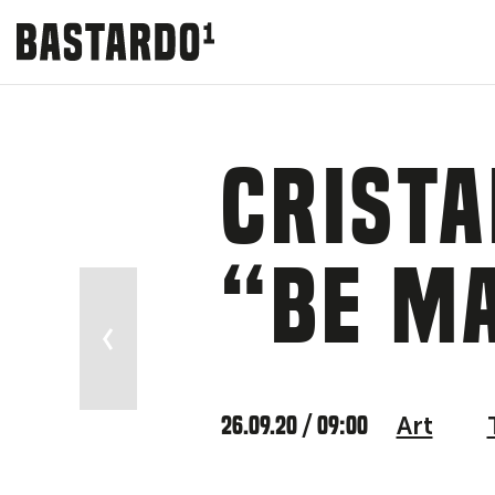
Crista
“Be M
ntra bicho”
26.09.20 / 09:00
Art