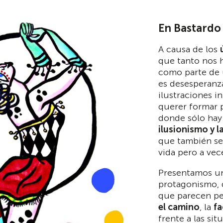
En Bastardo
A causa de los
que tanto nos 
como parte de 
es desesperanz
ilustraciones 
querer formar 
donde sólo ha
ilusionismo y l
que también se
vida pero a vec
Presentamos u
protagonismo, 
que parecen p
el camino
, la
fa
frente a las si