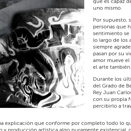
que es capaz d
uno mismo.
Por supuesto, s
personas que h
sentimiento se 
lo largo de los 
siempre agrade
pasan por su vi
amor mueve el 
el arte también
Durante los úl
del Grado de Be
Rey Juan Carlos
con su propia 
percibirlo a tra
na explicación que conforme por completo todo lo que
ón y producción artística algo puramente existencial, 