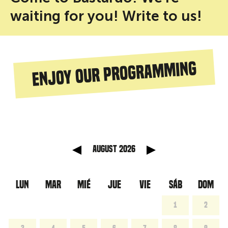
waiting for you! Write to us!
Enjoy our programming
anterior
Mes sig
August 2026
LUN
MAR
MIÉ
JUE
VIE
SÁB
DOM
1
2