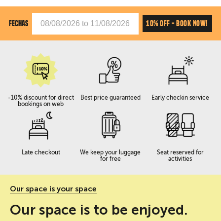
10% OFF - BOOK NOW!
FECHAS
-10% discount for direct
Best price guaranteed
Early checkin service
bookings on web
Late checkout
We keep your luggage
Seat reserved for
for free
activities
Our space is your space
Our space is to be enjoyed.