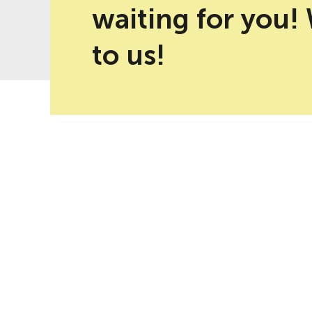
waiting for you!
-10% discount for direct bookings
Best price guaranteed
on web
to us!