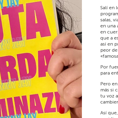
Salí en
program
salas, 
en una 
en cuer
que a e
así en p
peor de
«famosa
Por fuer
para ent
Pero en
más si c
tu voz 
cambie
Así que,