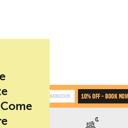
be
ze
CHAS
10% OFF - BOOK NO
. Come
re