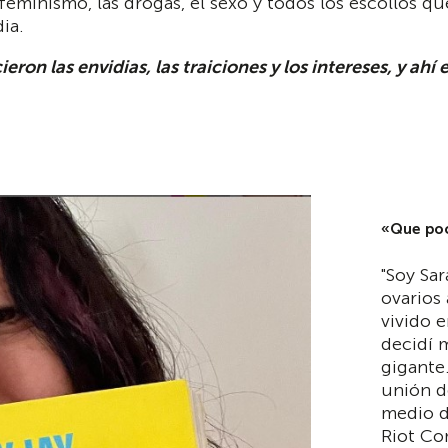
eminismo, las drogas, el sexo y todos los escollos que
ia.
ieron las envidias, las traiciones y los intereses, y ahí
«Que poc
"Soy Sa
ovarios 
vivido 
decidí 
gigante.
unión d
medio d
Riot Co