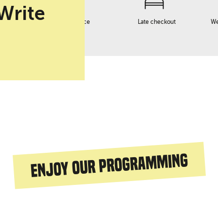
 Write
Early checkin service
Late checkout
We
Enjoy our programming