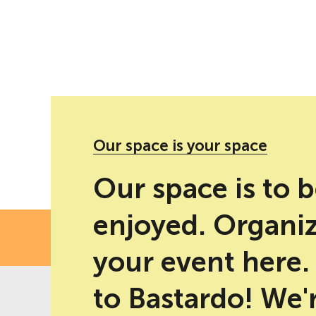
Presentación de libro' social networks
Our space is your space
Our space is to 
enjoyed. Organi
FE
your event here
to Bastardo! We'