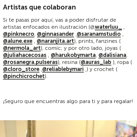
Artistas que colaboran
Si te pasas por aquí, vas a poder disfrutar de
artistas enfocados en ilustración (@
waterluu_
,
@pinknecro
,
@ginnasander
,
@saranamstudio
,
@alune.exe
,
@naranjita.art
), prints, fanzines (
@nermola_art
), comic; y por otro lado, joyas (
@juliahacecosas
,
@harukobymarta
,
@dalisiana
,
@rosanegra.pulseras
), resina (
@auras_lab
), ropa (
@cloro_store
,
@reliablebymari
,) y crochet (
@pinchicrochet
).
¡Seguro que encuentras algo para ti y para regalar!