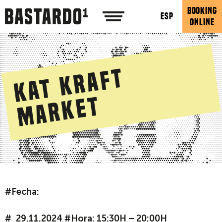
BOOKING
ESP
ONLINE
K
a
t
K
r
a
f
t
M
a
r
k
e
t
#Fecha:
29.11.2024 #Hora: 15:30H – 20:00H