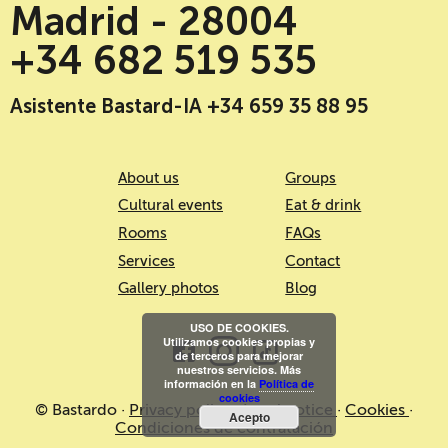
Madrid - 28004
+34 682 519 535
Asistente Bastard-IA +34 659 35 88 95
About us
Groups
Cultural events
Eat & drink
Rooms
FAQs
Services
Contact
Gallery photos
Blog
USO DE COOKIES.
Utilizamos cookies propias y
de terceros para mejorar
nuestros servicios. Más
información en la
Política de
cookies
© Bastardo ·
Privacy policy
·
Legal notice
·
Cookies
·
Acepto
Condiciones de contratación