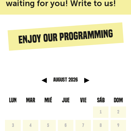
waiting for you! Write to us!
Enjoy our programming
anterior
Mes sig
August 2026
LUN
MAR
MIÉ
JUE
VIE
SÁB
DOM
1
2
3
4
5
6
7
8
9