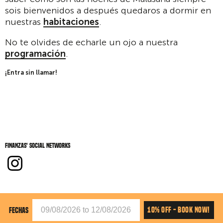
sois bienvenidos a después quedaros a dormir en
nuestras
habitaciones
.
No te olvides de echarle un ojo a nuestra
programación
.
¡Entra sin llamar!
Finanzas' social networks
10% OFF - BOOK NOW!
FECHAS