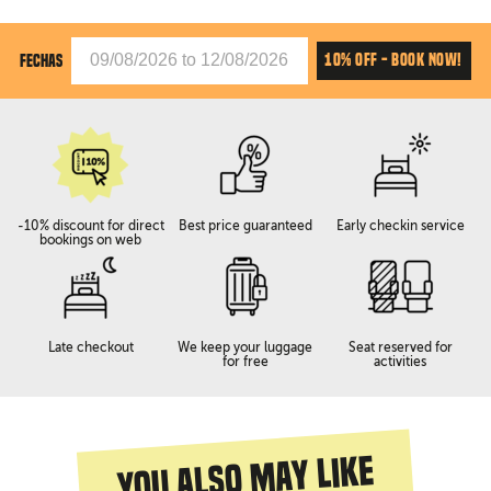
10% OFF - BOOK NOW!
FECHAS
-10% discount for direct
Best price guaranteed
Early checkin service
bookings on web
Late checkout
We keep your luggage
Seat reserved for
for free
activities
You also may like