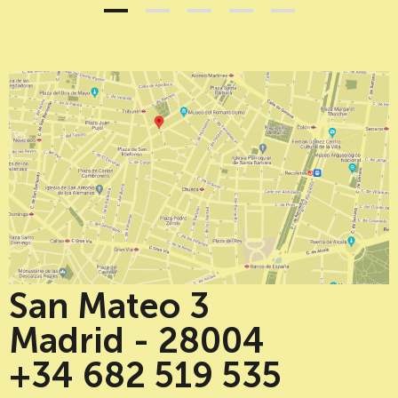
1
2
3
4
5
San Mateo 3
Madrid - 28004
+34 682 519 535