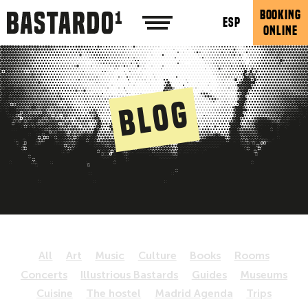
BOOKING
ESP
ONLINE
Blog
All
Art
Music
Culture
Books
Rooms
Concerts
Illustrious Bastards
Guides
Museums
Cuisine
The hostel
Madrid Agenda
Trips