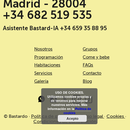
Madrid - 28004
+34 682 519 535
Asistente Bastard-IA +34 659 35 88 95
Nosotros
Grupos
Programación
Come y bebe
Habitaciones
FAQs
Servicios
Contacto
Galería
Blog
USO DE COOKIES.
Utilizamos cookies propias y
de terceros para mejorar
nuestros servicios. Más
información en la
Política de
cookies
© Bastardo ·
Política de privacidad
·
Aviso legal
·
Cookies
·
Acepto
Condiciones de contratación