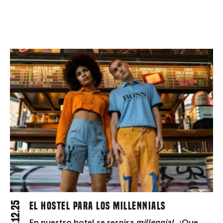
23.12.25
El hostel para los millennials
En nuestro hotel se respira
millennial
. ¿Que