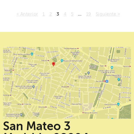
« Anterior
1
2
3
4
5
…
19
Siguiente »
San Mateo 3