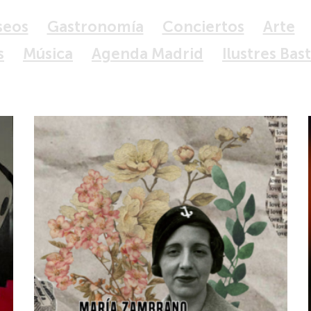
seos
Gastronomía
Conciertos
Arte
s
Música
Agenda Madrid
Ilustres Bas