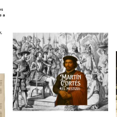
es
e a
,