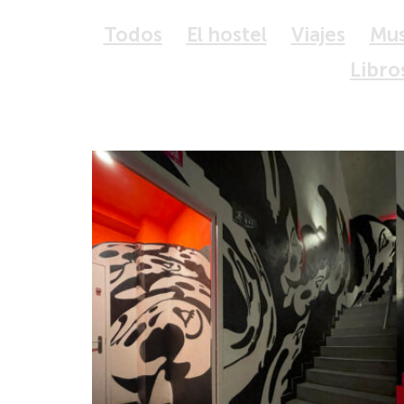
Todos
El hostel
Viajes
Mu
Libro