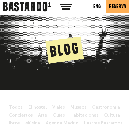
ENG
RESERVA
Blog
Todos
El hostel
Viajes
Museos
Gastronomía
Conciertos
Arte
Guías
Habitaciones
Cultura
Libros
Música
Agenda Madrid
Ilustres Bastardos