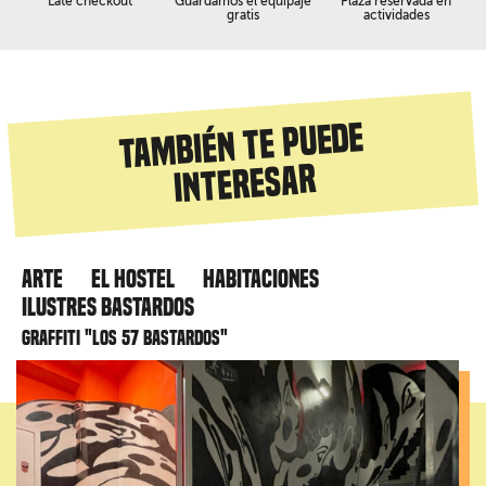
Late checkout
Guardamos el equipaje
Plaza reservada en
gratis
actividades
También te puede
interesar
Arte
El hostel
Habitaciones
Ilustres Bastardos
Graffiti "Los 57 bastardos"