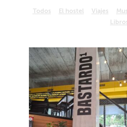
Todos
El hostel
Viajes
Mu
Libro