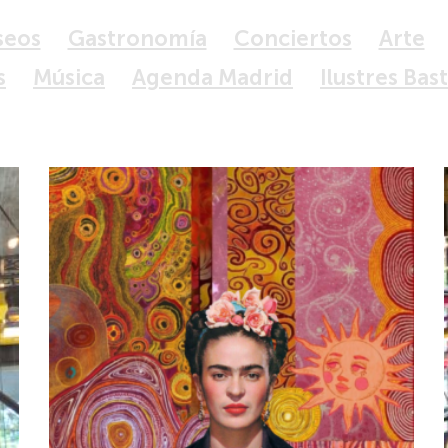
seos
Gastronomía
Conciertos
Arte
s
Música
Agenda Madrid
Ilustres Bas