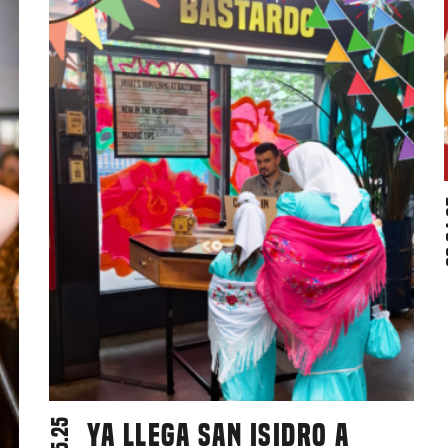
3
Ya llega San Isidro a