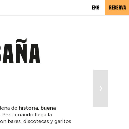
ENG
RESERVA
saña
Qué hacer
llena de
historia, buena
 Pero cuando llega la
on bares, discotecas y garitos