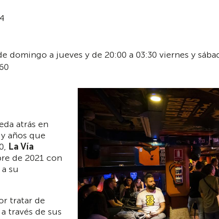
 4
 de domingo a jueves y de 20:00 a 03:30 viernes y sába
460
da atrás en
 y años que
0,
La Vía
re de 2021 con
 a su
r tratar de
a través de sus