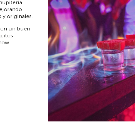
hupitería
mejorando
 y originales.
con un buen
pitos
how.