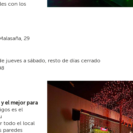
es con los
Malasaña, 29
 de jueves a sábado, resto de días cerrado
98
 y el mejor para
gos es el
u
 todo el local
as paredes