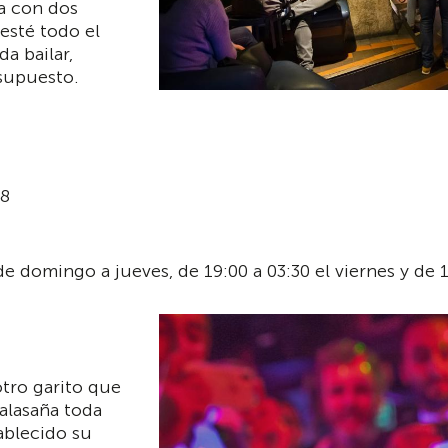
a con dos
 esté todo el
a bailar,
 supuesto.
18
 de domingo a jueves, de 19:00 a 03:30 el viernes y de
otro garito que
Malasaña toda
ablecido su