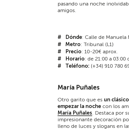
pasando una noche inolvidabl
amigos.
Dónde
: Calle de Manuela 
Metro
: Tribunal (L1)
Precio
: 10-20€ aprox.
Horario
: de 21:00 a 03:00
Teléfono:
(+34) 910 780 6
María Puñales
Otro garito que es
un clásico
empezar la noche
con los ami
María Puñales
. Destaca por s
impresionante decoración por
lleno de luces y slogans en l