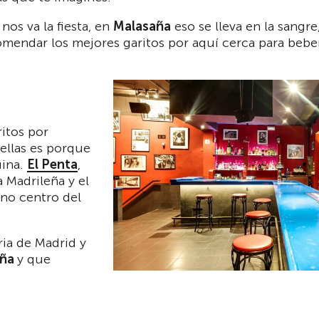
os va la fiesta, en
Malasaña
eso se lleva en la sangr
mendar los mejores garitos por aquí cerca para beber
itos por
ellas es porque
uina.
El Penta
,
 Madrileña y el
eno centro del
ria de Madrid y
eña
y que