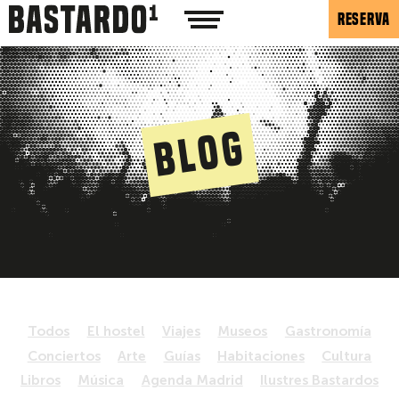
RESERVA
Blog
Todos
El hostel
Viajes
Museos
Gastronomía
Conciertos
Arte
Guías
Habitaciones
Cultura
Libros
Música
Agenda Madrid
Ilustres Bastardos