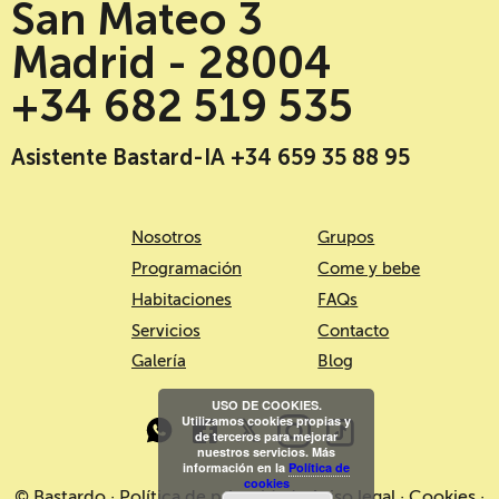
San Mateo 3
Madrid - 28004
+34 682 519 535
Asistente Bastard-IA +34 659 35 88 95
Nosotros
Grupos
Programación
Come y bebe
Habitaciones
FAQs
Servicios
Contacto
Galería
Blog
USO DE COOKIES.
Utilizamos cookies propias y
de terceros para mejorar
nuestros servicios. Más
información en la
Política de
cookies
© Bastardo ·
Política de privacidad
·
Aviso legal
·
Cookies
·