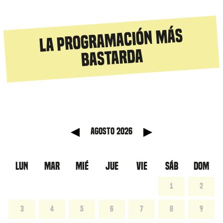
La programación más
bastarda
anterior
Mes sig
agosto 2026
LUN
MAR
MIÉ
JUE
VIE
SÁB
DOM
1
2
3
4
5
6
7
8
9