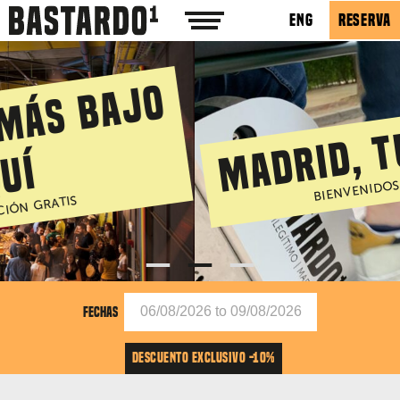
ENG
RESERVA
MADRID, TU DESTINO
BIENVENIDOS A BASTARDO
1
2
3
FECHAS
DESCUENTO EXCLUSIVO -10%