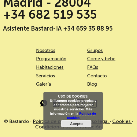
Madrid - 28004
+34 682 519 535
Asistente Bastard-IA +34 659 35 88 95
Nosotros
Grupos
Programación
Come y bebe
Habitaciones
FAQs
Servicios
Contacto
Galería
Blog
USO DE COOKIES.
Utilizamos cookies propias y
de terceros para mejorar
nuestros servicios. Más
información en la
Política de
cookies
© Bastardo ·
Política de privacidad
·
Aviso legal
·
Cookies
·
Acepto
Condiciones de contratación