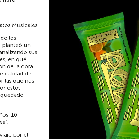
tos Musicales.
 de los
e planteó un
 analizando sus
nes, en qué
n de la obra
e calidad de
or las que nos
or estos
r quedado
ños, 10
es”.
viaje por el