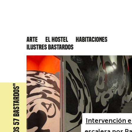
Arte
El hostel
Habitaciones
Ilustres Bastardos
Graffiti "Los 57 bastardos"
Intervención e
escalera por P