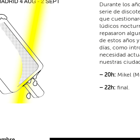
Durante los año
serie de discot
que cuestionar
lúdicos nocturn
repasaron algun
de estos años y
días, como intr
necesidad actua
nuestras ciuda
– 20h:
Mikel (M
– 22h:
final.
embre