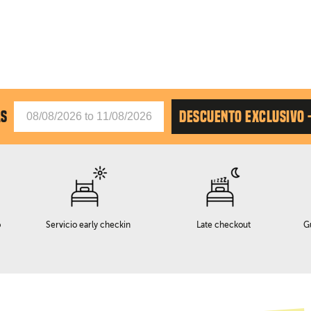
AS
DESCUENTO EXCLUSIVO 
o
Servicio early checkin
Late checkout
G