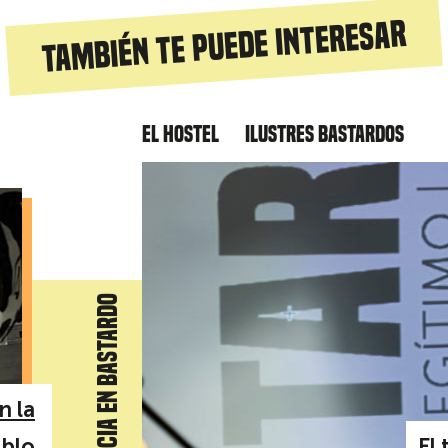
También te puede interesar
El hostel
Ilustres Bastardos
Supervivencia en Bastardo
n la
ablo
El