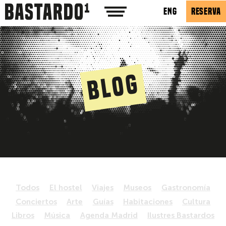
ENG
RESERVA
Blog
Todos
El hostel
Viajes
Museos
Gastronomía
Conciertos
Arte
Guías
Habitaciones
Cultura
Libros
Música
Agenda Madrid
Ilustres Bastardos