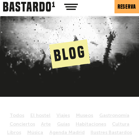
RESERVA
Blog
Todos
El hostel
Viajes
Museos
Gastronomía
Conciertos
Arte
Guías
Habitaciones
Cultura
Libros
Música
Agenda Madrid
Ilustres Bastardos