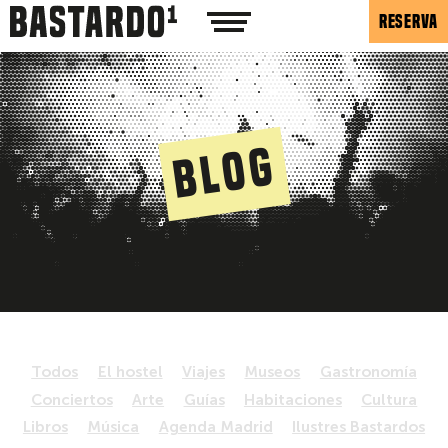
RESERVA
Blog
Todos
El hostel
Viajes
Museos
Gastronomía
Conciertos
Arte
Guías
Habitaciones
Cultura
Libros
Música
Agenda Madrid
Ilustres Bastardos