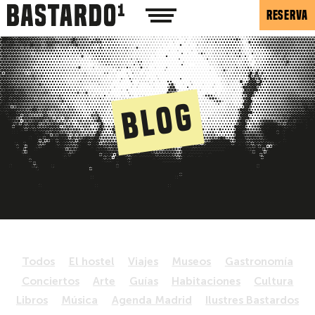
RESERVA
Blog
Todos
El hostel
Viajes
Museos
Gastronomía
Conciertos
Arte
Guías
Habitaciones
Cultura
Libros
Música
Agenda Madrid
Ilustres Bastardos