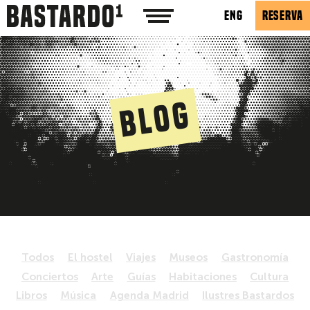
ENG
RESERVA
Blog
Todos
El hostel
Viajes
Museos
Gastronomía
Conciertos
Arte
Guías
Habitaciones
Cultura
Libros
Música
Agenda Madrid
Ilustres Bastardos