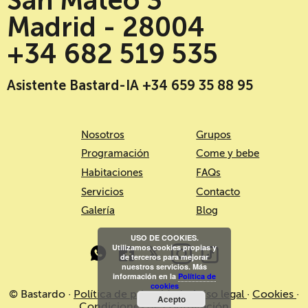
San Mateo 3
Madrid - 28004
+34 682 519 535
Asistente Bastard-IA +34 659 35 88 95
Nosotros
Grupos
Programación
Come y bebe
Habitaciones
FAQs
Servicios
Contacto
Galería
Blog
USO DE COOKIES.
Utilizamos cookies propias y
de terceros para mejorar
nuestros servicios. Más
información en la
Política de
cookies
© Bastardo ·
Política de privacidad
·
Aviso legal
·
Cookies
·
Acepto
Condiciones de contratación