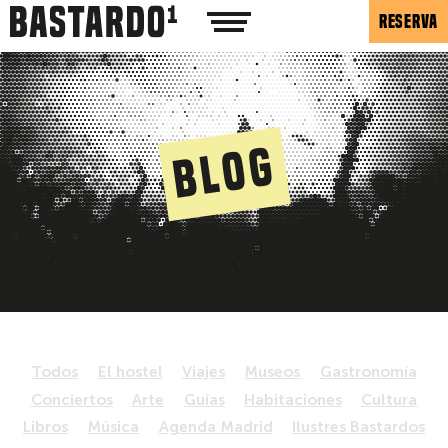
RESERVA
Blog
Todos
El hostel
Viajes
Museos
Gastronomía
Conciertos
Arte
Guías
Habitaciones
Cultura
Libros
Música
Agenda Madrid
Ilustres Bastardos