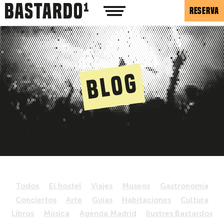
RESERVA
Blog
Todos
El hostel
Viajes
Museos
Gastronomía
Conciertos
Arte
Guías
Habitaciones
Cultura
Libros
Música
Agenda Madrid
Ilustres Bastardos