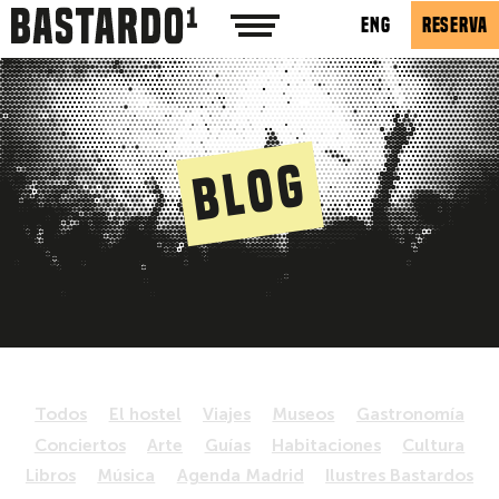
ENG
RESERVA
Blog
Todos
El hostel
Viajes
Museos
Gastronomía
Conciertos
Arte
Guías
Habitaciones
Cultura
Libros
Música
Agenda Madrid
Ilustres Bastardos