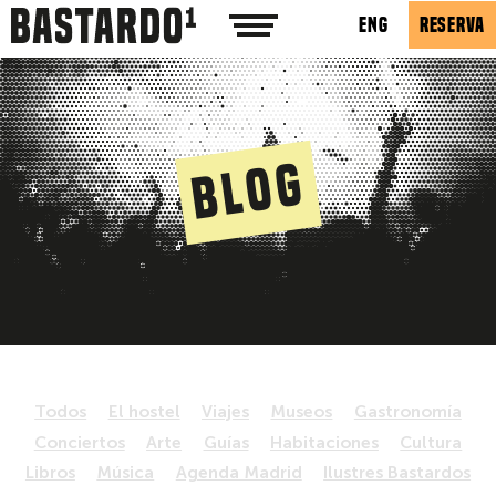
ENG
RESERVA
Blog
Todos
El hostel
Viajes
Museos
Gastronomía
Conciertos
Arte
Guías
Habitaciones
Cultura
Libros
Música
Agenda Madrid
Ilustres Bastardos