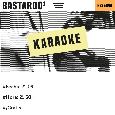
RESERVA
Karaoke
#Fecha: 21.09
#Hora: 21:30 H
#¡Gratis!