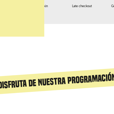
o
Servicio early checkin
Late checkout
G
Disfruta de nuestra programació