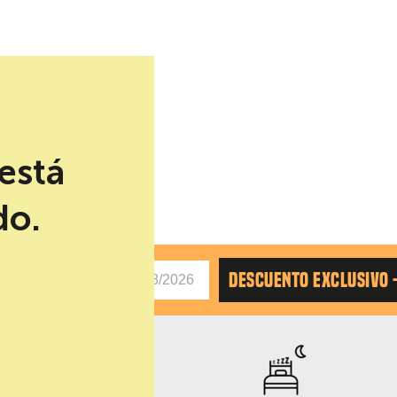
liana y latina
está
do.
AS
DESCUENTO EXCLUSIVO 