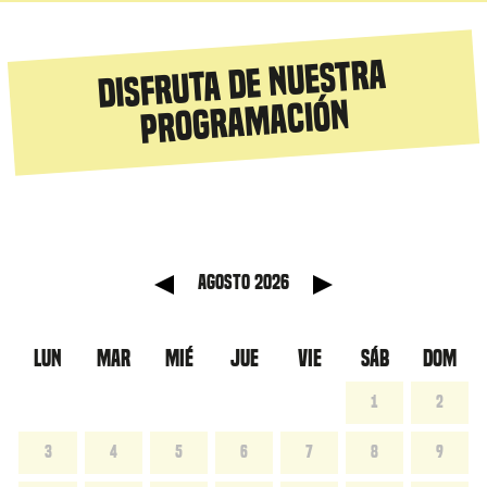
Disfruta de nuestra
programación
anterior
Mes sig
agosto 2026
LUN
MAR
MIÉ
JUE
VIE
SÁB
DOM
1
2
3
4
5
6
7
8
9