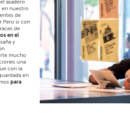
el asadero
n en nuestro
entes de
.Pero si con
races de
os en el
asaña y
ón
verte mucho
aciones una
que con la
 guardada en
zamos
para