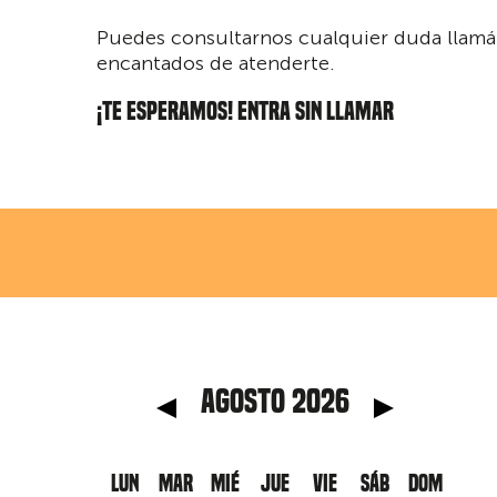
Puedes consultarnos cualquier duda llam
encantados de atenderte.
¡TE ESPERAMOS! ENTRA SIN LLAMAR
anterior
Mes 
agosto 2026
LUN
MAR
MIÉ
JUE
VIE
SÁB
DOM