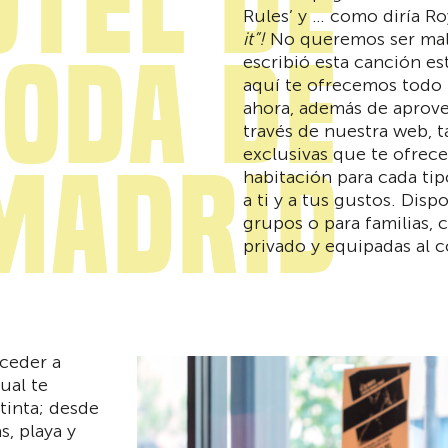
otel de
Rules’ y … como diría Ro
it”!
No queremos ser ma
oda de
escribió esta canción e
aquí te ofrecemos todo 
ahora, además de aprov
través de nuestra web, t
exclusivas que te ofre
Madrid
habitación para cada ti
a ti y a tus gustos. Di
grupos o para familias,
privado y equipadas al 
ceder a
ual te
tinta; desde
s, playa y