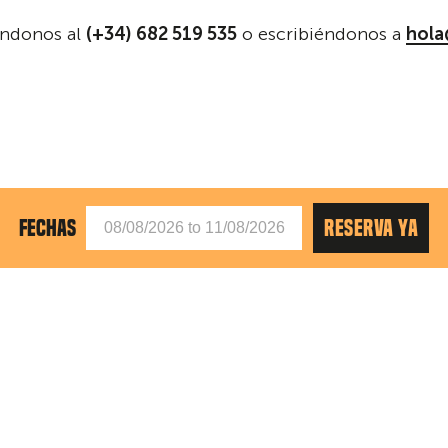
ándonos al
(+34) 682 519 535
o escribiéndonos a
hola
FECHAS
RESERVA YA
siguiente