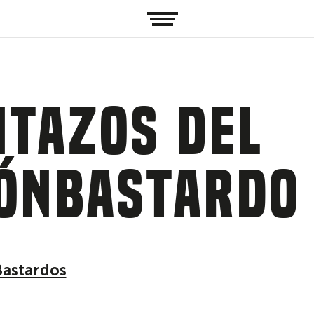
tazos del
tónBastardo
 Bastardos