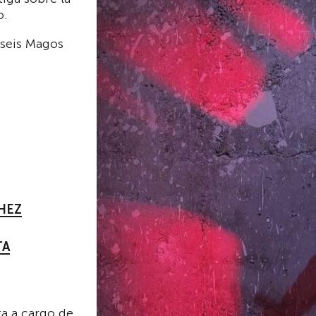
o.
 seis Magos
HEZ
TA
ta a cargo de