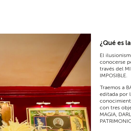
¿Qué es l
El ilusionism
conocerse p
través del M
IMPOSIBLE.
Traemos a B
editada por 
conocimiento
con tres obj
MAGIA, DAR
PATRIMONIO