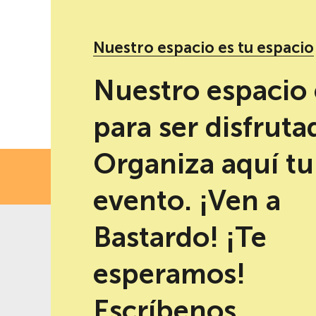
Nuestro espacio es tu espacio
Redes sociales de Gran Gala Mágica
Nuestro espacio 
para ser disfruta
Organiza aquí tu
FECH
evento. ¡Ven a
Bastardo! ¡Te
esperamos!
-10% de descuento al reservar en
Mejor precio garantizad
la web
Escríbenos.