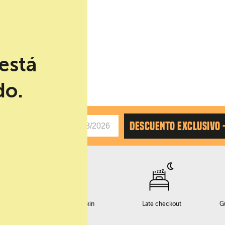
está
do.
AS
DESCUENTO EXCLUSIVO 
o
Servicio early checkin
Late checkout
G