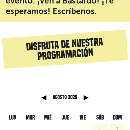
evento. ¡Ven a Bastardo! ¡Te
esperamos! Escríbenos.
Disfruta de nuestra
programación
anterior
Mes sig
agosto 2026
LUN
MAR
MIÉ
JUE
VIE
SÁB
DOM
1
2