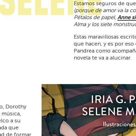
YSelene
Estamos seguros de que 
(porque de amor va la co
Pétalos de papel
,
Anne si
Alma y los siete monstru
Estas maravillosas escri
que hacen, y es por eso 
Pandrea como acompañam
novela te va a alucinar.
o, Dorothy
a música,
lco a su
mada que
dad de formar