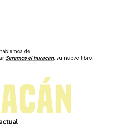
 hablamos de
mar
Seremos el huracán
, su nuevo libro.
racán
actual