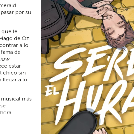
merald
 pasar por su
 que le
 Mago de Oz
ontrar a lo
n fama de
how
ece estar
l chico sin
llegar a lo
a musical más
rse
hora.