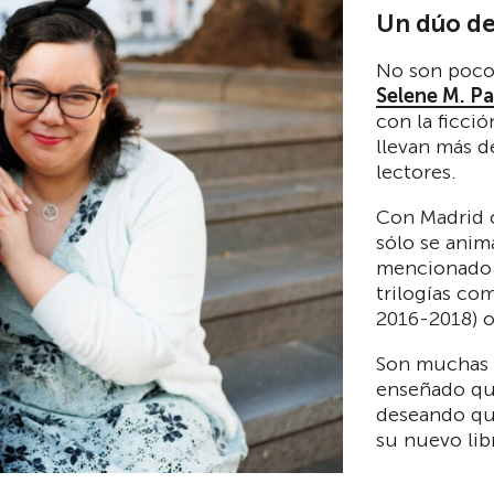
Un dúo de
No son poco
Selene M. P
con la ficci
llevan más d
lectores.
Con Madrid c
sólo se ani
mencionado 
trilogías
com
2016-2018) o
Son muchas l
enseñado qu
deseando que
su nuevo lib