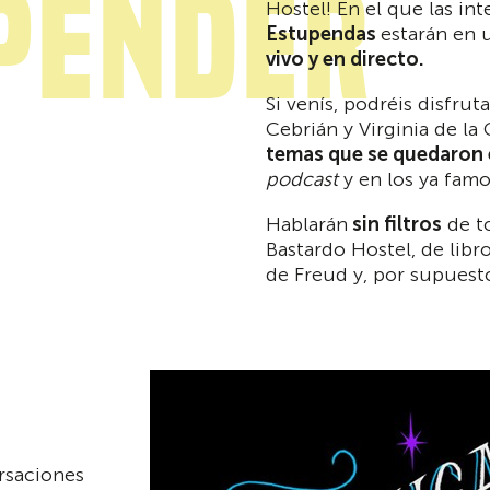
pender
Hostel! En el que las in
Estupendas
estarán en
vivo y en directo.
Si venís, podréis disfrut
Cebrián y Virginia de la
temas que se quedaron e
podcast
y en los ya famo
Hablarán
sin filtros
de t
Bastardo Hostel, de libr
de Freud y, por supuesto
ersaciones