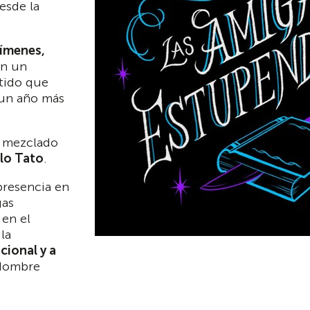
esde la
rímenes,
en un
rtido que
 un año más
y mezclado
lo Tato
.
presencia en
gas
en el
la
cional y a
 Hombre