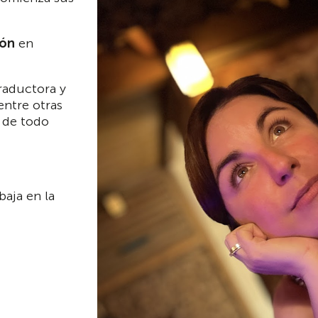
ión
en
traductora y
entre otras
s de todo
baja en la