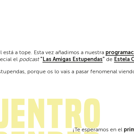
 está a tope. Esta vez añadimos a nuestra
programac
ecial el
podcast
"
Las Amigas Estupendas
"
de
Estela 
estupendas, porque os lo vais a pasar fenomenal vien
uentro
¡Te esperamos en el
pri