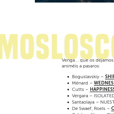
emoslosc
Venga... que os dejamos 
animéis a pasaros:
Boguslavskiy –
SHI
Ménard –
WEDNES
Cutts –
HAPPINES
Vergara – ISOLATE
Santaolaya – NUES
De Swaef, Roels –