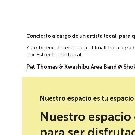
Concierto a cargo de un artista local, para q
Y ¡lo bueno, bueno para el final! Para agrad
por Estrecho Cultural
Pat Thomas & Kwashibu Area Band @ Sho
Venga
cooltureta
, ¡que te estamos esperan
Nuestro espacio es tu espacio
Redes sociales de Estrecho presenta: short fil
Nuestro espacio 
para ser disfruta