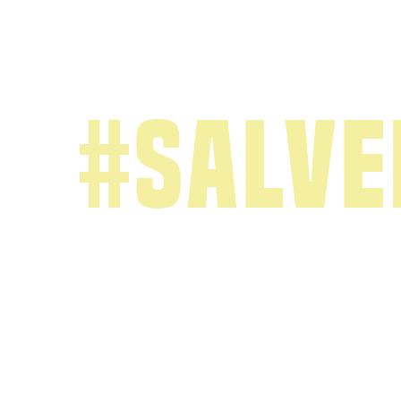
#salv