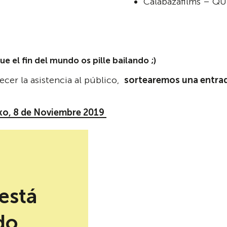
Calabazafilms – Q
ue el fin del mundo os pille bailando ;)
ecer la asistencia al público,
sortearemos una entra
ko, 8 de Noviembre 2019
do!
ms
está
do.