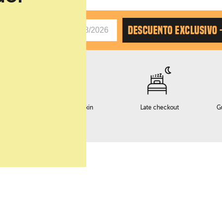
AS
DESCUENTO EXCLUSIVO 
o
Servicio early checkin
Late checkout
G