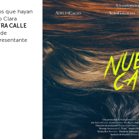
los que hayan
o Clara
RA CALLE
 de
presentante