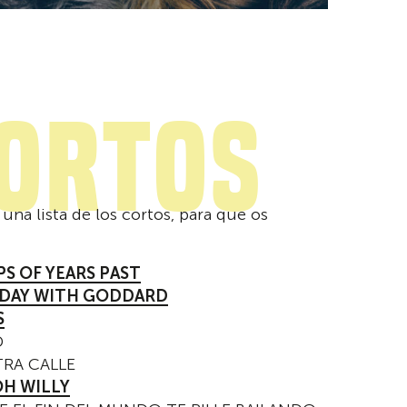
ortos
una lista de los cortos, para que os
PS OF YEARS PAST
DAY WITH GODDARD
S
D
TRA CALLE
OH WILLY