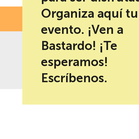
Organiza aquí tu
FECH
evento. ¡Ven a
Bastardo! ¡Te
esperamos!
-10% de descuento al reservar en
Mejor precio garantizad
la web
Escríbenos.