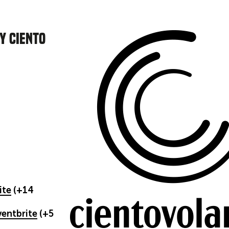
 Y CIENTO
ite
(+14
ventbrite
(
+5