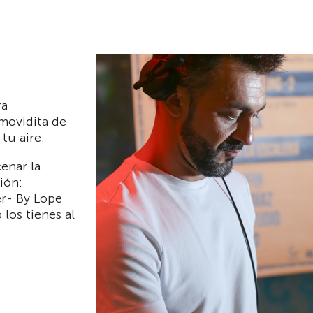
ra
 movidita de
tu aire.
enar la
ión:
r- By Lope
 los tienes al