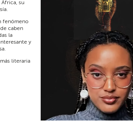
 África, su
sía.
un fenómeno
nde caben
as la
interesante y
sa.
más literaria