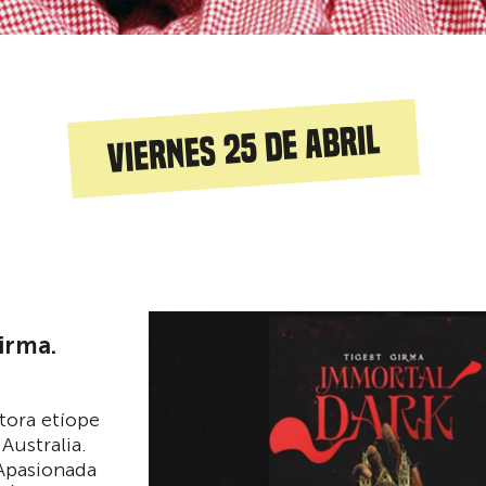
Viernes 25 de abril
irma.
tora etíope
Australia.
 Apasionada