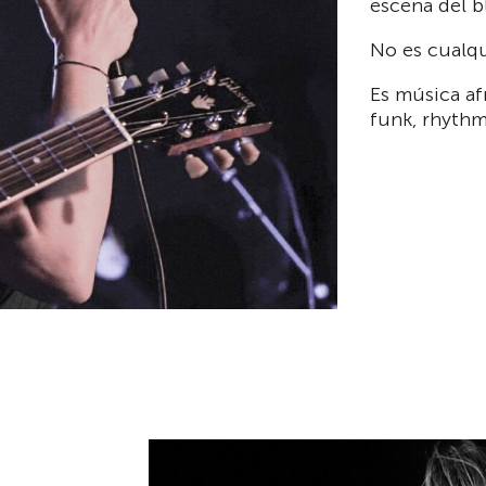
escena del b
No es cualqu
Es música af
funk, rhythm