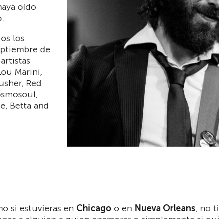
haya oído
o.
dos los
eptiembre de
artistas
Lou Marini,
usher, Red
osmosoul,
e, Betta and
mo si estuvieras en
Chicago
o en
Nueva Orleans
, no 