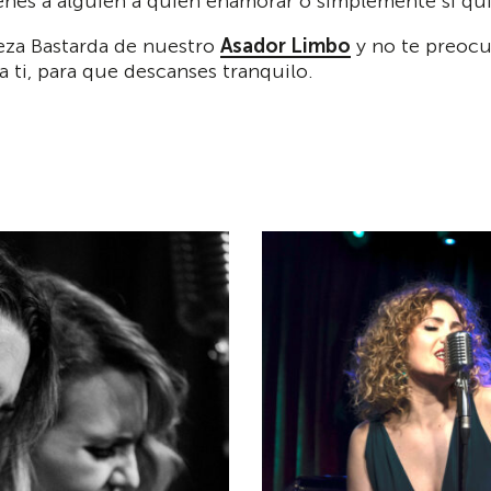
ienes a alguien a quien enamorar o simplemente si qui
eza Bastarda de nuestro
Asador Limbo
y no te preocup
a ti, para que descanses tranquilo.