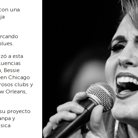
 con una
ja
arcando
blues.
zó a esta
fluencias
, Bessie
” en Chicago
osos clubs y
ew Orleans,
 su proyecto
anpa y
sica