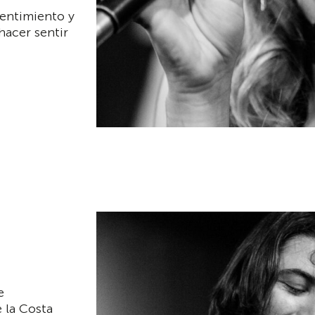
sentimiento y
hacer sentir
e
 la Costa