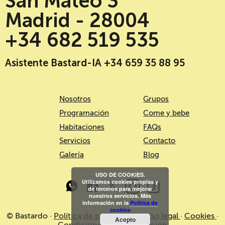
San Mateo 3
Madrid - 28004
+34 682 519 535
Asistente Bastard-IA +34 659 35 88 95
Nosotros
Grupos
Programación
Come y bebe
Habitaciones
FAQs
Servicios
Contacto
Galería
Blog
USO DE COOKIES.
Utilizamos cookies propias y
de terceros para mejorar
nuestros servicios. Más
información en la
Política de
cookies
© Bastardo ·
Política de privacidad
·
Aviso legal
·
Cookies
·
Acepto
Condiciones de contratación