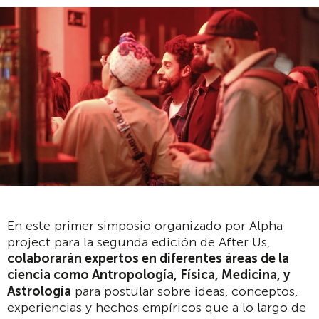
En este primer simposio organizado por Alpha
project para la segunda edición de After Us,
colaborar
á
n expertos en diferentes
á
reas de la
ciencia como Antropolog
í
a, F
í
sica, Medicina, y
Astrolog
í
a
para postular sobre ideas, conceptos,
experiencias y hechos empíricos que a lo largo de