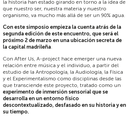
la historia han estado girando en torno a la idea de
que nuestro ser, nuestra materia y nuestro
organismo, va mucho más allá de ser un 90% agua.
Con este simposio empieza la cuenta atr
á
s de la
segunda edici
ó
n de este encuentro, que ser
á
el
pr
ó
ximo 2 de marzo en una ubicaci
ó
n secreta de
la capital madrile
ñ
a
.
Con After Us, A-project hace emerger una nueva
relación entre música y el individuo, a partir del
estudio de la Antropología, la Audiología, la Física
y el Experimentalismo como disciplinas desde las
que transciende este proyecto, tratado como un
experimento de inmersi
ó
n sensorial que se
desarrolla en un entorno f
í
sico
descontextualizado, desfasado en su historia y en
su tiempo.