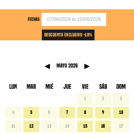
FECHAS
DESCUENTO EXCLUSIVO -10%
 anterior
Mes sig
mayo 2026
LUN
MAR
MIÉ
JUE
VIE
SÁB
DOM
1
2
3
4
5
6
7
8
9
10
11
12
13
14
15
16
17