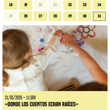
18
19
20
21
22
23
24
25
26
27
28
29
30
31
31/05/2026 — 11:30H
«Donde los cuentos echan raíces»