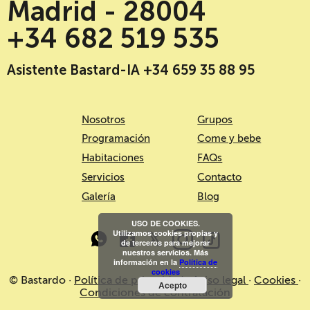
Madrid - 28004
+34 682 519 535
Asistente Bastard-IA +34 659 35 88 95
Nosotros
Grupos
Programación
Come y bebe
Habitaciones
FAQs
Servicios
Contacto
Galería
Blog
USO DE COOKIES.
Utilizamos cookies propias y
de terceros para mejorar
nuestros servicios. Más
información en la
Política de
cookies
© Bastardo ·
Política de privacidad
·
Aviso legal
·
Cookies
·
Acepto
Condiciones de contratación