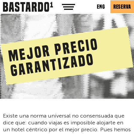
ENG
RESERVA
M
e
j
o
r
p
r
e
c
i
o
g
a
r
a
n
t
i
z
a
d
o
Existe una norma universal no consensuada que
dice que: cuando viajas es imposible alojarte en
un hotel céntrico por el mejor precio. Pues hemos