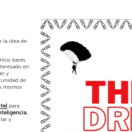
 la idea de
intos bares
nteresado en
er y
rtunidad de
us mismos
tel
para
nteligencia,
lar y