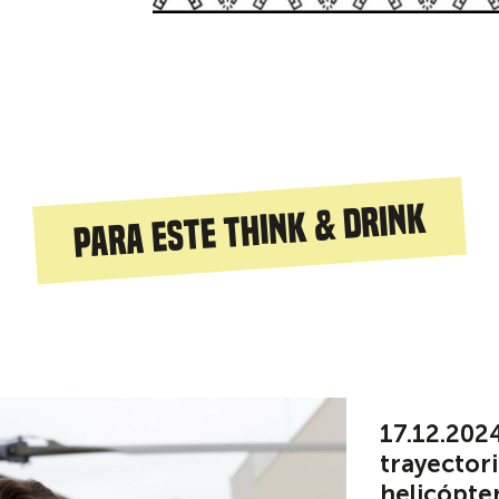
Para este THINK & DRINK
17.12.2024
trayectori
helicópte