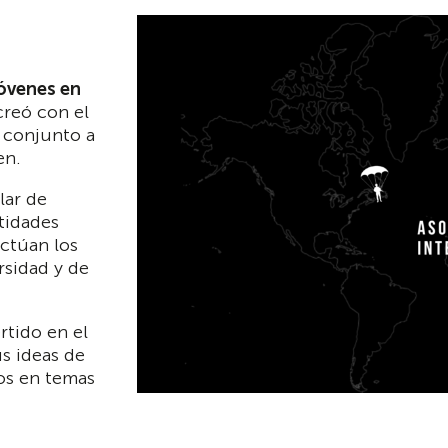
óvenes en
creó con el
u conjunto a
en.
lar de
tidades
actúan los
rsidad y de
rtido en el
us ideas de
os en temas