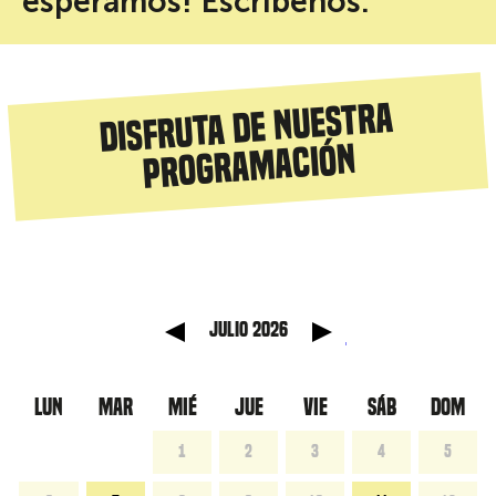
esperamos! Escríbenos.
Disfruta de nuestra
programación
 anterior
Mes sig
julio 2026
LUN
MAR
MIÉ
JUE
VIE
SÁB
DOM
1
2
3
4
5