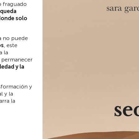
to fraguado
squeda
donde solo
ya no puede
os
, este
a la
e permanecer
ledad y la
sformación y
l y la
arra la