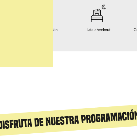
o
Servicio early checkin
Late checkout
G
Disfruta de nuestra programació