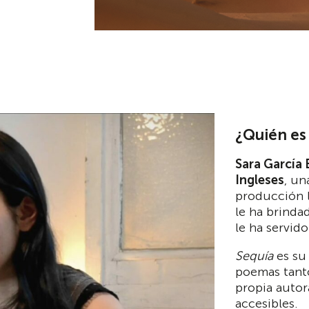
¿Quién es 
Sara García 
Ingleses
, un
producción l
le ha brinda
le ha servid
Sequía
es su
poemas tan
propia autor
accesibles.