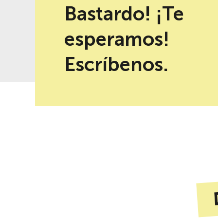
Bastardo! ¡Te
esperamos!
-10% de descuento al reservar en
Mejor precio garantizad
la web
Escríbenos.