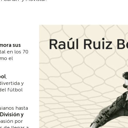
mora sus
al en los 70
mo el
bol
,
ivertida y
del fútbol
uianos hasta
División y
pasión por
 de llegar a