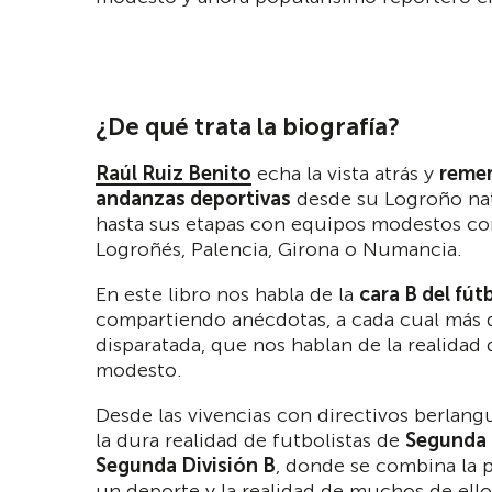
¿De qué trata la biografía?
Raúl Ruiz Benito
echa la vista atrás y
reme
andanzas deportivas
desde su Logroño nat
hasta sus etapas con equipos modestos co
Logroñés, Palencia, Girona o Numancia.
En este libro nos habla de la
cara B del fút
compartiendo anécdotas, a cada cual más d
disparatada, que nos hablan de la realidad 
modesto.
Desde las vivencias con directivos berlang
la dura realidad de futbolistas de
Segunda 
Segunda División B
, donde se combina la 
un deporte y la realidad de muchos de ellos