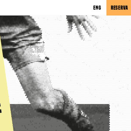
ENG
RESERVA
s
e