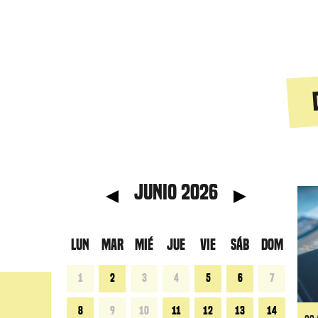
 anterior
Mes s
junio 2026
LUN
MAR
MIÉ
JUE
VIE
SÁB
DOM
1
2
3
4
5
6
7
8
9
10
11
12
13
14