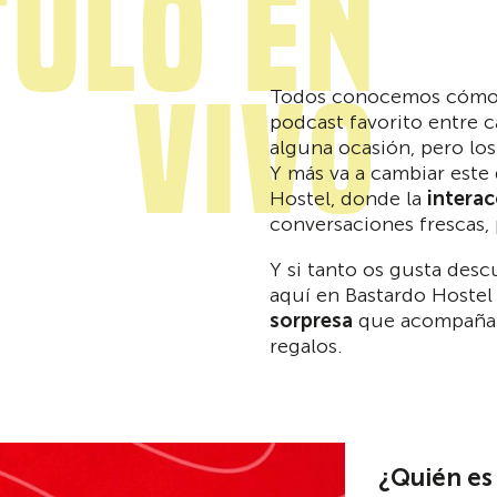
tulo en
vivo
Todos conocemos cómo e
podcast favorito entre ca
alguna ocasión, pero l
Y más va a cambiar este
Hostel, donde la
interac
conversaciones frescas, 
Y si tanto os gusta desc
aquí en Bastardo Hostel
sorpresa
que acompañará
regalos.
¿Quién es