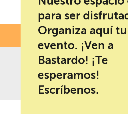
Nuestro espacio 
para ser disfruta
Organiza aquí tu
FECH
evento. ¡Ven a
Bastardo! ¡Te
esperamos!
-10% de descuento al reservar en
Mejor precio garantizad
la web
Escríbenos.