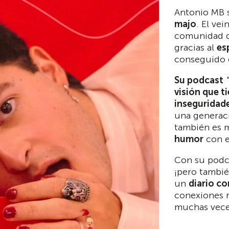
Antonio MB 
majo
. El ve
comunidad d
gracias al
es
conseguido 
Su podcast
visión que ti
inseguridad
una generaci
también es m
humor
con e
Con su podca
¡pero tambié
un
diario c
conexiones re
muchas vece