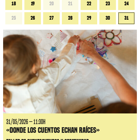
18
19
20
21
22
23
24
25
26
27
28
29
30
31
31/05/2026 — 11:30H
«Donde los cuentos echan raíces»