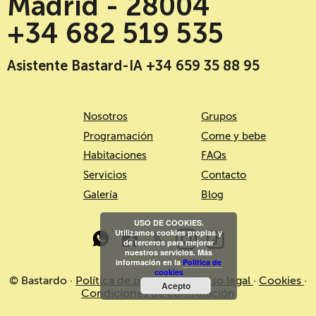
Madrid - 28004
+34 682 519 535
Asistente Bastard-IA +34 659 35 88 95
Nosotros
Grupos
Programación
Come y bebe
Habitaciones
FAQs
Servicios
Contacto
Galería
Blog
USO DE COOKIES.
Utilizamos cookies propias y
de terceros para mejorar
nuestros servicios. Más
información en la
Política de
cookies
© Bastardo ·
Política de privacidad
·
Aviso legal
·
Cookies
·
Acepto
Condiciones de contratación