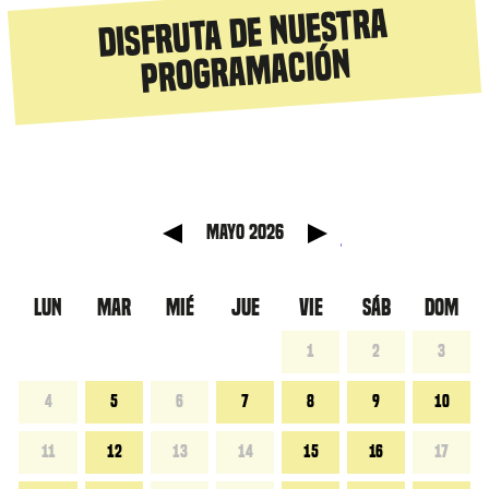
Disfruta de nuestra
programación
 anterior
Mes sig
mayo 2026
LUN
MAR
MIÉ
JUE
VIE
SÁB
DOM
1
2
3
4
5
6
7
8
9
10
11
12
13
14
15
16
17