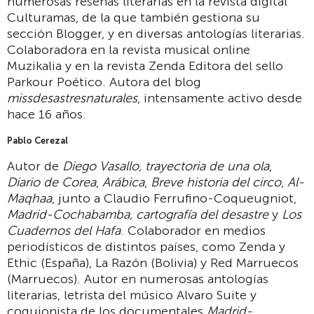
numerosas reseñas literarias en la revista digital
Culturamas, de la que también gestiona su
sección Blogger, y en diversas antologías literarias.
Colaboradora en la revista musical online
Muzikalia y en la revista Zenda Editora del sello
Parkour Poético. Autora del blog
missdesastresnaturales
, intensamente activo desde
hace 16 años.
Pablo Cerezal
Autor de
Diego Vasallo, trayectoria de una ola
,
Diario de Corea
,
Arábica
,
Breve historia del circo
,
Al-
Maqhaa
, junto a Claudio Ferrufino-Coqueugniot,
Madrid-Cochabamba, cartografía del desastre
y
Los
Cuadernos del Hafa
. Colaborador en medios
periodísticos de distintos países, como Zenda y
Ethic (España), La Razón (Bolivia) y Red Marruecos
(Marruecos). Autor en numerosas antologías
literarias, letrista del músico Alvaro Suite y
coguionista de los documentales
Madrid-