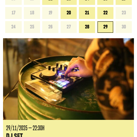
17
18
19
20
21
22
23
24
25
26
27
28
29
30
29/11/2025 — 22:30H
DJ Set