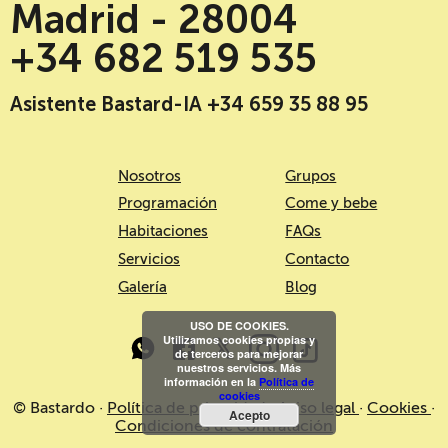
Madrid - 28004
+34 682 519 535
Asistente Bastard-IA +34 659 35 88 95
Nosotros
Grupos
Programación
Come y bebe
Habitaciones
FAQs
Servicios
Contacto
Galería
Blog
USO DE COOKIES.
Utilizamos cookies propias y
de terceros para mejorar
nuestros servicios. Más
información en la
Política de
cookies
© Bastardo ·
Política de privacidad
·
Aviso legal
·
Cookies
·
Acepto
Condiciones de contratación